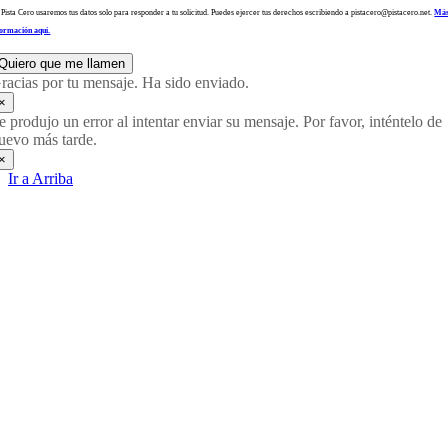
 Pista Cero usaremos tus datos solo para responder a tu solicitud. Puedes ejercer tus derechos escribiendo a pistacero@pistacero.net.
Má
formación aquí.
Quiero que me llamen
racias por tu mensaje. Ha sido enviado.
×
e produjo un error al intentar enviar su mensaje. Por favor, inténtelo de
uevo más tarde.
×
Ir a Arriba