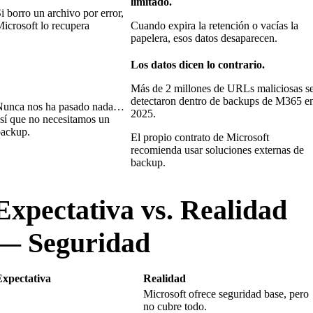
limitado.
i borro un archivo por error,
icrosoft lo recupera
Cuando expira la retención o vacías la
papelera, esos datos desaparecen.
Los datos dicen lo contrario.
Más de 2 millones de URLs maliciosas s
detectaron dentro de backups de M365 e
Nunca nos ha pasado nada…
2025.
sí que no necesitamos un
backup.
El propio contrato de Microsoft
recomienda usar soluciones externas de
backup.
Expectativa vs. Realidad
— Seguridad
Expectativa
Realidad
Microsoft ofrece seguridad base, pero
no cubre todo.