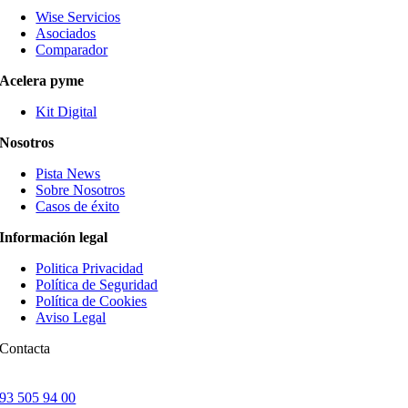
Wise Servicios
Asociados
Comparador
Acelera pyme
Kit Digital
Nosotros
Pista News
Sobre Nosotros
Casos de éxito
Información legal
Politica Privacidad
Política de Seguridad
Política de Cookies
Aviso Legal
Contacta
93 505 94 00