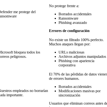
No protege frente a:
Defender me protege del
Borrados accidentales
ransomware
Ransomware
Phishing avanzado
Errores de configuración
No existe un filtrado 100% perfecto.
Muchos ataques llegan por:
icrosoft bloquea todos los
URLs maliciosas
orreos peligrosos.
Archivos adjuntos manipulados
Phishing con apariencia
corporativa
El 70% de las pérdidas de datos viene
de errores humanos.
Borrados accidentales
Nuestros empleados no borrarían
Modificaciones masivas por
ada importante.
sincronización
Usuarios que eliminan correos antes d