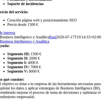
Soporte de incidencias
recio del servicio:
Creación página web y posicionamiento SEO
Precio desde 1500 €
e interesa
Business Intelligence y Analítica
Raul
2026-07-17T10:14:33+02:00
Business Intelligence y Analítica
yuda:
Segmento III:
1500 €
Segmento II:
2000 €
Segmento I:
4000 €
Segmento IV:
7000 €
Segmento V:
8000 €
n qué consiste:
l objetivo es dotar a tu empresa de las herramientas necesarias para
xplotar los datos y aplicar estrategias de Business Intelligence (BI),
ermitiendo mejorar el proceso de toma de decisiones y optimizar el
endimiento empresarial.