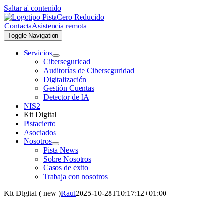
Saltar al contenido
Contacta
Asistencia remota
Toggle Navigation
Servicios
Ciberseguridad
Auditorías de Ciberseguridad
Digitalización
Gestión Cuentas
Detector de IA
NIS2
Kit Digital
Pistacierto
Asociados
Nosotros
Pista News
Sobre Nosotros
Casos de éxito
Trabaja con nosotros
Kit Digital ( new )
Raul
2025-10-28T10:17:12+01:00