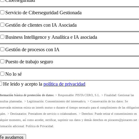
Ciberseguridad
Servicio de Ciberseguridad Gestionada
Gestión de clientes con IA Asociada
Business Intelligence y Analítica e IA asociada
Gestión de procesos con IA
Puesto de trabajo seguro
No lo sé
He leido y acepto la
política de privacidad
formación básica
de
protección de datos:
> Responsable:
PISTA CERO, S.L.
> Finalidad:
Gestionar las
nsultas planteadas.
> Legitimación:
Consentimiento del interesado/a.
> Conservación de los datos:
Se
nservarán mientras exista un interés mutuo o durante el tiempo necesario para el cumplimiento de las obligacio
gales.
> Destinatarios:
Prestadores de servicio o colaboradores.
> Derechos:
Puede retirar el consentimiento en
alquier momento, así como acceder, rectificar, suprimir sus datos y demás derechos en pistacero@pistacero.net
formación adicional:
Política de Privacidad.
Te ayudamos