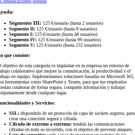
Comunicaciones seguras
yuda:
Segmento III:
125 €/usuario (hasta 2 usuarios)
Segmento II:
125 €/usuario (hasta 9 usuarios)
Segmento I:
125 €/usuario (hasta 48 usuarios)
Segmento IV:
125 €/usuario (hasta 99 usuarios)
Segmento V:
125 €/usuario (hasta 232 usuarios)
n qué consiste:
l objetivo de esta categoría es implantar en tu empresa un entorno de
rabajo colaborativo que mejore la comunicación, la productividad y el
rabajo en equipo. Implementamos soluciones basadas en Microsoft 365,
on herramientas como SharePoint y Teams, para que tus empleados
uedan colaborar de forma segura, compartir información y trabajar
onjuntamente desde cualquier lugar.
uncionalidades y Servicios:
SSL:
dispondrás de un protocolo de capa de sockets seguros, para
crear una conexión segura y cifrada.
Cifrado de extremo a extremo:
tendrás las comunicaciones
cifradas en todo su recorrido, con el objetivo de prevenir ataques.
Logs de conexión:
serás capaz de mantener un registro de los