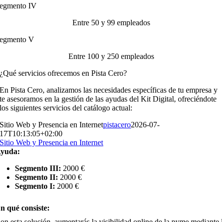
egmento IV
Entre 50 y 99 empleados
egmento V
Entre 100 y 250 empleados
¿Qué servicios ofrecemos en Pista Cero?
En Pista Cero, analizamos las necesidades específicas de tu empresa y
te asesoramos en la gestión de las ayudas del Kit Digital, ofreciéndote
los siguientes servicios del catálogo actual:
Sitio Web y Presencia en Internet
pistacero
2026-07-
17T10:13:05+02:00
Sitio Web y Presencia en Internet
yuda:
Segmento III:
2000 €
Segmento II:
2000 €
Segmento I:
2000 €
n qué consiste:
on esta solución, aumentarás la visibilidad online de la pyme mediante 