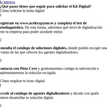
e interesa
¿Qué pasos tienes que seguir para solicitar el
Kit Digital?
Cómo solicitar tu bono digital
1
egístrate en www.acelerapyme.es y completa el test de
utodiagnóstico.
De esta forma, sabremos qué nivel de digitalización
iene tu empresa para poder ayudarte mejor.
2
onsulta el catálogo de soluciones digitales,
donde podrás escoger un
 varias de las que ofrecen los agentes digitalizadores.
3
ontacta con Pista Cero
y gestionaremos contigo la subvención e
mplementaremos la solución escogida.
Cómo emplear tu bono digital
1
ccede al catálogo de agentes digitalizadores
y decide con quién
uieres desarrollar tu solución digital.
2