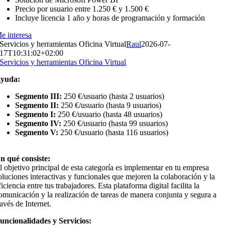
Precio por usuario entre 1.250 € y 1.500 €
Incluye licencia 1 año y horas de programación y formación
e interesa
Servicios y herramientas Oficina Virtual
Raul
2026-07-
17T10:31:02+02:00
Servicios y herramientas Oficina Virtual
yuda:
Segmento III:
250 €/usuario (hasta 2 usuarios)
Segmento II:
250 €/usuario (hasta 9 usuarios)
Segmento I:
250 €/usuario (hasta 48 usuarios)
Segmento IV:
250 €/usuario (hasta 99 usuarios)
Segmento V:
250 €/usuario (hasta 116 usuarios)
n qué consiste:
l objetivo principal de esta categoría es implementar en tu empresa
oluciones interactivas y funcionales que mejoren la colaboración y la
ficiencia entre tus trabajadores. Esta plataforma digital facilita la
omunicación y la realización de tareas de manera conjunta y segura a
ravés de Internet.
uncionalidades y Servicios: