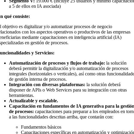
Segmento V:
19.000 € (incluye 25 usuarios y mínimo capacitació
a 5 de ellos en IA asociada)
n qué consiste:
l objetivo es digitalizar y/o automatizar procesos de negocio
elacionados con los aspectos operativos o productivos de las empresas
eneficiarias mediante capacitaciones en inteligencia artificial (IA)
specializadas en gestión de procesos.
uncionalidades y Servicios:
Automatización de procesos y flujos de trabajo:
la solución
deberá permitir la digitalización y/o automatización de procesos
integrales (horizontales o verticales), así como otras funcionalidad
de gestión interna de procesos.
Integración con diversas plataformas:
la solución deberá
disponer de APIs o Web Services para su integración con otras
herramientas.
Actualizable y escalable.
Capacitación en fundamentos de IA generativa
para la gestió
de procesos:
capacitaciones para preparar a los empleados en tor
a las funcionalidades descritas arriba, que contarán con:
Fundamentos básicos
Capacitaciones específicas en
automatización y optimizació