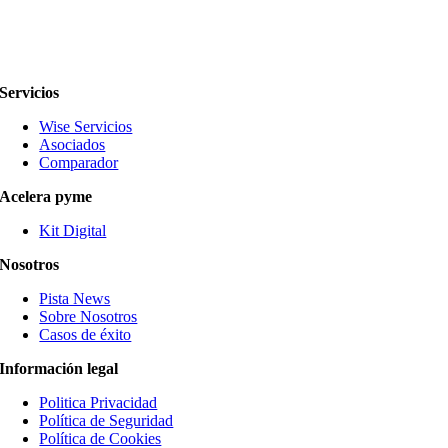
Servicios
Wise Servicios
Asociados
Comparador
Acelera pyme
Kit Digital
Nosotros
Pista News
Sobre Nosotros
Casos de éxito
Información legal
Politica Privacidad
Política de Seguridad
Política de Cookies