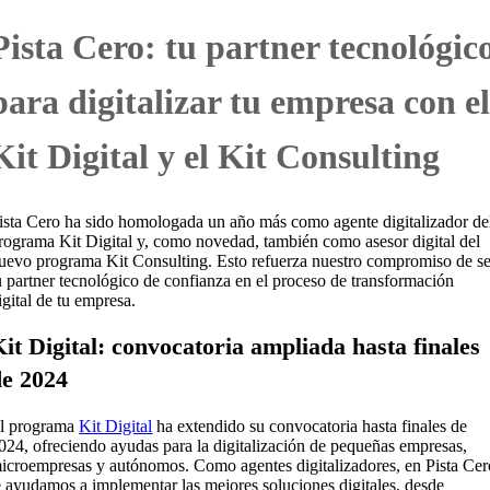
Pista Cero: tu partner tecnológic
para digitalizar tu empresa con e
Kit Digital y el Kit Consulting
ista Cero ha sido homologada un año más como agente digitalizador de
rograma Kit Digital y, como novedad, también como asesor digital del
uevo programa Kit Consulting. Esto refuerza nuestro compromiso de se
u partner tecnológico de confianza en el proceso de transformación
igital de tu empresa.
it Digital: convocatoria ampliada hasta finales
de 2024
l programa
Kit Digital
ha extendido su convocatoria hasta finales de
024, ofreciendo ayudas para la digitalización de pequeñas empresas,
icroempresas y autónomos. Como agentes digitalizadores, en Pista Cer
e ayudamos a implementar las mejores soluciones digitales, desde