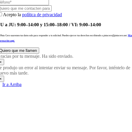
Acepto la
política de privacidad
U a JU: 9:00–14:00 y 15:00–18:00 / VI: 9:00–14:00
 Pista Cero usaremos tus datos solo para responder a tu solicitud. Puedes ejercer tus derechos escribiendo a pistacero@pistacero.net.
Má
formación aquí.
Quiero que me llamen
racias por tu mensaje. Ha sido enviado.
×
e produjo un error al intentar enviar su mensaje. Por favor, inténtelo de
uevo más tarde.
×
Ir a Arriba