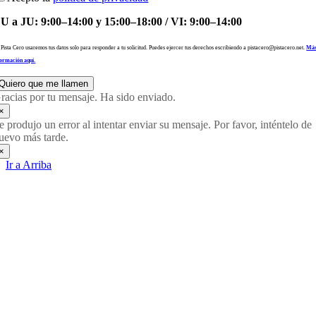
U a JU: 9:00–14:00 y 15:00–18:00 / VI: 9:00–14:00
 Pista Cero usaremos tus datos solo para responder a tu solicitud. Puedes ejercer tus derechos escribiendo a pistacero@pistacero.net.
Má
formación aquí.
Quiero que me llamen
racias por tu mensaje. Ha sido enviado.
×
e produjo un error al intentar enviar su mensaje. Por favor, inténtelo de
uevo más tarde.
×
Ir a Arriba