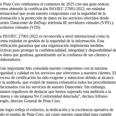
En
Pista Cero
celebramos el comienzo de 2025 con una gran noticia:
emos obtenido la certificación
ISO/IEC 27001:2022
, un estándar
nternacional que avala nuestro compromiso con la
seguridad de la
nformación
y la protección de datos en los servicios ofrecidos desde
uestro Datacenter de
BitNap: telefonía IP, servidores virtuales (VPS) y
scritorios virtuales (VDI).
a
ISO/IEC 27001:2022
es reconocida a nivel internacional como la
orma estándar en gestión de la seguridad de la información. Esta
ertificación garantiza que una organización implementa medidas
fectivas para proteger la confidencialidad, integridad y disponibilidad d
os datos que gestiona, garantizando así la confianza de sus clientes y
olaboradores.
Este importante hito consolida nuestro compromiso con la máxima
eguridad y calidad en los servicios que ofrecemos a nuestros clientes. E
roceso de certificación ha sido exigente y minucioso debido al alcance
e la auditoría, que evaluó de manera exhaustiva todos los procedimient
elacionados con los servicios de nuestro Datacenter. Sin embargo,
stamos orgullosos de destacar que hemos superado esta auditoría
a la
rimera y sin ninguna No Conformidad detectada”
, declara Alfonso
ergés, director General de Pista Cero.
ste logro refleja el esfuerzo, la dedicación y la excelencia operativa de
odo el equipo de
Pista Cero
, así como nuestra capacidad para cumplir