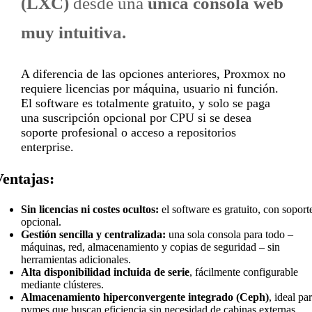
(LXC)
desde una
única consola web
muy intuitiva.
A diferencia de las opciones anteriores, Proxmox no
requiere licencias por máquina, usuario ni función.
El software es totalmente gratuito, y solo se paga
una suscripción opcional por CPU si se desea
soporte profesional o acceso a repositorios
enterprise.
Ventajas:
Sin licencias ni costes ocultos:
el software es gratuito, con soport
opcional.
Gestión sencilla y centralizada:
una sola consola para todo –
máquinas, red, almacenamiento y copias de seguridad – sin
herramientas adicionales.
Alta disponibilidad incluida de serie
, fácilmente configurable
mediante clústeres.
Almacenamiento hiperconvergente integrado (Ceph)
, ideal pa
pymes que buscan eficiencia sin necesidad de cabinas externas.