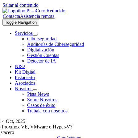
Saltar al contenido
Contacta
Asistencia remota
Toggle Navigation
Servicios
Ciberseguridad
Auditorías de Ciberseguridad
Digitalización
Gestión Cuentas
Detector de IA
NIS2
Kit Digital
Pistacierto
Asociados
Nosotros
Pista News
Sobre Nosotros
Casos de éxito
Trabaja con nosotros
14 Oct, 2025
¿Proxmox VE, VMware o Hyper-V?
istacero
Contáctanos