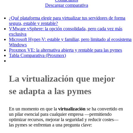
Descargar comparativa
¿Qué plataforma elegir para virtualizar tus servidores de forma
segura, estable y rentable?
VMware vSphere: la opción consolidada, pero cada vez más
exclusiva
Microsoft Hyper-V: estable y familiar, pero limitado al ecosistema
Windows
Proxmox VE: la alternativa abierta y rentable para las pymes
Tabla Comparativa (Proxmox)
La virtualización que mejor
se adapta a las pymes
En un momento en que la
virtualización
se ha convertido en
un pilar esencial para cualquier empresa —permitiendo
optimizar recursos, mejorar la seguridad y reducir costes—
las pymes se enfrentan a una pregunta clave: