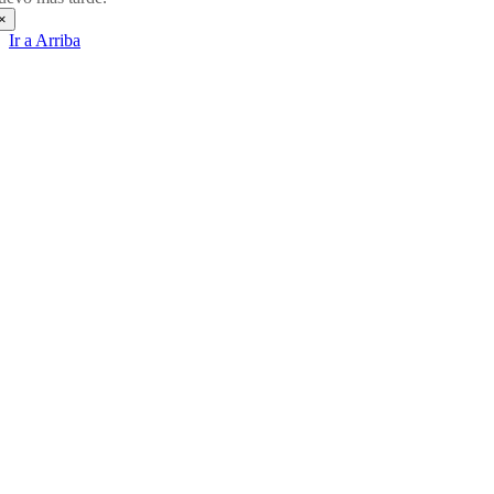
×
Ir a Arriba