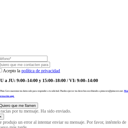
Acepto la
política de privacidad
U a JU: 9:00–14:00 y 15:00–18:00 / VI: 9:00–14:00
 Pista Cero usaremos tus datos solo para responder a tu solicitud. Puedes ejercer tus derechos escribiendo a pistacero@pistacero.net.
Má
formación aquí.
Quiero que me llamen
racias por tu mensaje. Ha sido enviado.
×
e produjo un error al intentar enviar su mensaje. Por favor, inténtelo de
uevo más tarde.